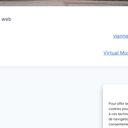
s web
viann
Virtual M
Pour offrir 
cookies pour
à ces techn
de navigatio
consentement