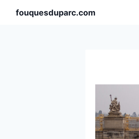
Aller
fouquesduparc.com
au
contenu